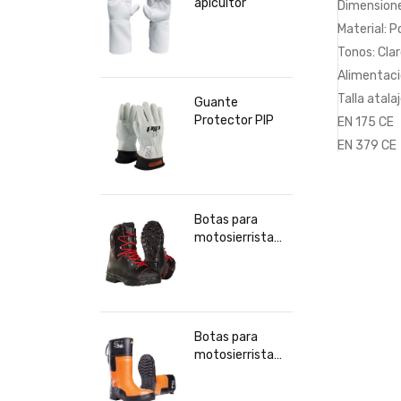
apicultor
Dimension
Material: P
Tonos: Clar
Alimentació
Talla atal
Guante
Protector PIP
EN 175 CE
EN 379 CE
Botas para
motosierrista
Clase 2
Botas para
motosierrista
clase 2