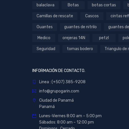
balaclava
Botas
botas cortas
Camillas de rescate
Cascos
cintas ref
Guantes
guantes de nitrilo
guantes de
Medico
orejeras 14N
petzl
pol
Seguridad
tomas bodero
Triangulo de
INFORMACIÓN DE CONTACTO.
Linea : (+507) 385-9208
info@grupogarin.com
Ciudad de Panamá
Panamá
Lunes-Viernes 8:00 am – 5:00 pm
Sábados: 8:00 am – 12:00 pm
Domingos : Cerrado