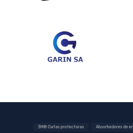
3M® Gafas protectoras
Absorbedores de en