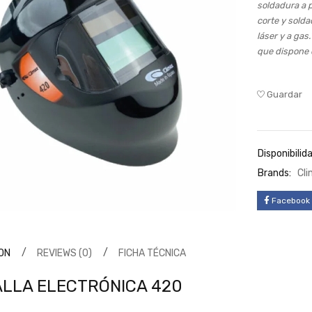
soldadura a 
corte y sold
láser y a gas
que dispone d
Guardar
Disponibilida
Brands:
Cl
Facebook
ON
REVIEWS (0)
FICHA TÉCNICA
LLA ELECTRÓNICA 420