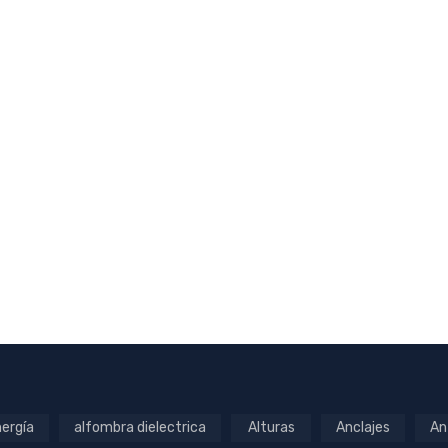
ergía
alfombra dielectrica
Alturas
Anclajes
An