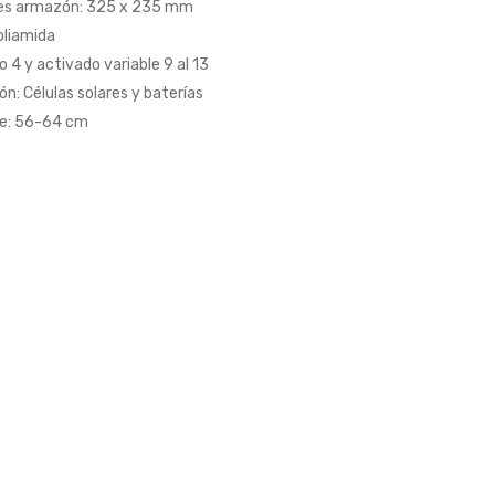
es armazón: 325 x 235 mm
oliamida
o 4 y activado variable 9 al 13
n: Células solares y baterías
aje: 56-64 cm