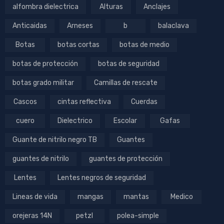
alfombra dielectrica
Alturas
Anclajes
Anticaidas
Arneses
b
balaclava
Botas
botas cortas
botas de medio
botas de protección
botas de seguridad
botas grado militar
Camillas de rescate
Cascos
cintas reflectiva
Cuerdas
cuero
Dielectrico
Escolar
Gafas
Guante de nitrilo negro TB
Guantes
guantes de nitrilo
guantes de protección
Lentes
Lentes negros de seguridad
Lineas de vida
mangas
mantas
Medico
orejeras 14N
petzl
polea-simple