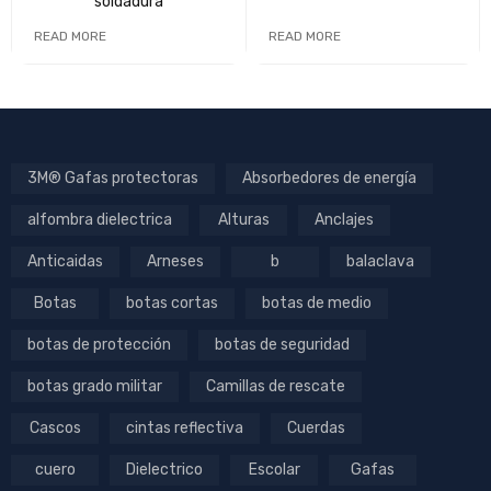
soldadura
READ MORE
READ MORE
3M® Gafas protectoras
Absorbedores de energía
alfombra dielectrica
Alturas
Anclajes
Anticaidas
Arneses
b
balaclava
Botas
botas cortas
botas de medio
botas de protección
botas de seguridad
botas grado militar
Camillas de rescate
Cascos
cintas reflectiva
Cuerdas
cuero
Dielectrico
Escolar
Gafas