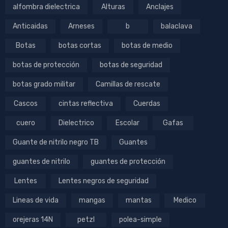
alfombra dielectrica
Alturas
Anclajes
Anticaidas
Arneses
b
balaclava
Botas
botas cortas
botas de medio
botas de protección
botas de seguridad
botas grado militar
Camillas de rescate
Cascos
cintas reflectiva
Cuerdas
cuero
Dielectrico
Escolar
Gafas
Guante de nitrilo negro TB
Guantes
guantes de nitrilo
guantes de protección
Lentes
Lentes negros de seguridad
Lineas de vida
mangas
mantas
Medico
orejeras 14N
petzl
polea-simple