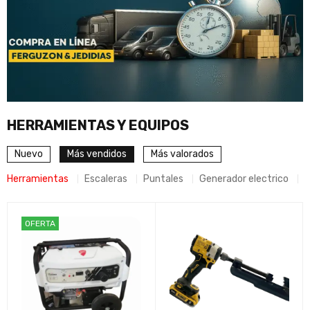
HERRAMIENTAS Y EQUIPOS
Nuevo
Más vendidos
Más valorados
Herramientas
Escaleras
Puntales
Generador electrico
D
OFERTA