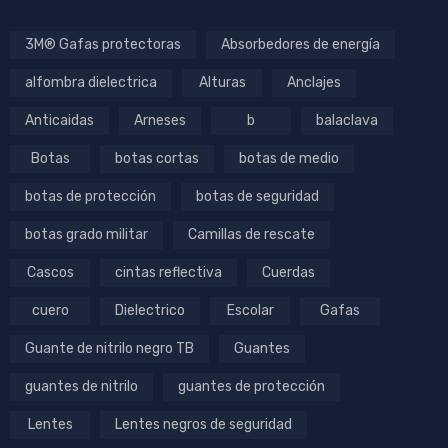
3M® Gafas protectoras
Absorbedores de energía
alfombra dielectrica
Alturas
Anclajes
Anticaidas
Arneses
b
balaclava
Botas
botas cortas
botas de medio
botas de protección
botas de seguridad
botas grado militar
Camillas de rescate
Cascos
cintas reflectiva
Cuerdas
cuero
Dielectrico
Escolar
Gafas
Guante de nitrilo negro TB
Guantes
guantes de nitrilo
guantes de protección
Lentes
Lentes negros de seguridad