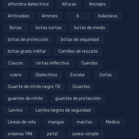
alfombra dielectrica
Alturas
Anclajes
Anticaidas
Arneses
b
balaclava
Botas
botas cortas
botas de medio
botas de protección
botas de seguridad
botas grado militar
Camillas de rescate
Cascos
cintas reflectiva
Cuerdas
cuero
Dielectrico
Escolar
Gafas
Guante de nitrilo negro TB
Guantes
guantes de nitrilo
guantes de protección
Lentes
Lentes negros de seguridad
Lineas de vida
mangas
mantas
Medico
orejeras 14N
petzl
polea-simple