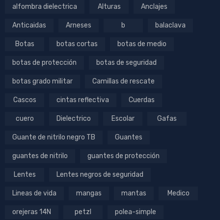
alfombra dielectrica
Alturas
Anclajes
Anticaidas
Arneses
b
balaclava
Botas
botas cortas
botas de medio
botas de protección
botas de seguridad
botas grado militar
Camillas de rescate
Cascos
cintas reflectiva
Cuerdas
cuero
Dielectrico
Escolar
Gafas
Guante de nitrilo negro TB
Guantes
guantes de nitrilo
guantes de protección
Lentes
Lentes negros de seguridad
Lineas de vida
mangas
mantas
Medico
orejeras 14N
petzl
polea-simple