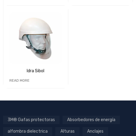
Idra Sibol
READ MORE
3M® Gafas protectoras
Absorbedores de energía
alfombra dielectrica
Alturas
Anclajes