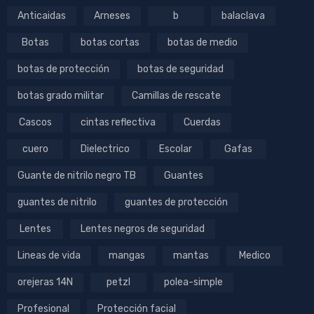
Anticaidas
Arneses
b
balaclava
Botas
botas cortas
botas de medio
botas de protección
botas de seguridad
botas grado militar
Camillas de rescate
Cascos
cintas reflectiva
Cuerdas
cuero
Dielectrico
Escolar
Gafas
Guante de nitrilo negro TB
Guantes
guantes de nitrilo
guantes de protección
Lentes
Lentes negros de seguridad
Lineas de vida
mangas
mantas
Medico
orejeras 14N
petzl
polea-simple
Profesional
Protección facial