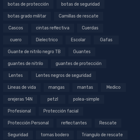
botas de protección
botas de seguridad
botas grado militar
Camillas de rescate
Cascos
cintas reflectiva
Cuerdas
cuero
Dielectrico
Escolar
Gafas
Guante de nitrilo negro TB
Guantes
guantes de nitrilo
guantes de protección
Lentes
Lentes negros de seguridad
Lineas de vida
mangas
mantas
Medico
orejeras 14N
petzl
polea-simple
Profesional
Protección facial
Protección Personal
reflectantes
Rescate
Seguridad
tomas bodero
Triangulo de rescate