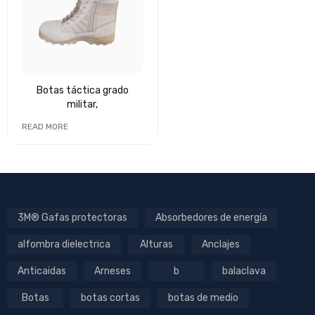
Botas táctica grado
militar,
READ MORE
3M® Gafas protectoras
Absorbedores de energía
alfombra dielectrica
Alturas
Anclajes
Anticaidas
Arneses
b
balaclava
Botas
botas cortas
botas de medio